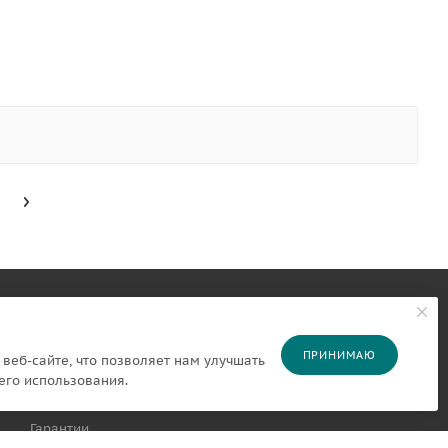
ПОКУПАТЕЛЯМ
ПОДПИСАТЬСЯ НА
ПРИНИМАЮ
веб-сайте, что позволяет нам улучшать
РАССЫЛКУ
Оплата
его использования.
Доставка
Гарантии
8 800 550 43 36