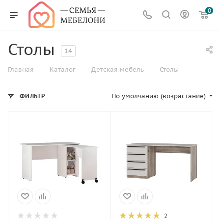
0
Столы
14
—
—
—
Главная
Каталог
Детская мебель
Столы
По умолчанию (возрастание)
ФИЛЬТР
2