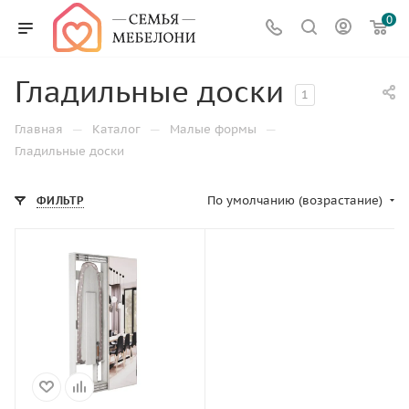
0
Гладильные доски
1
—
—
—
Главная
Каталог
Малые формы
Гладильные доски
По умолчанию (возрастание)
ФИЛЬТР