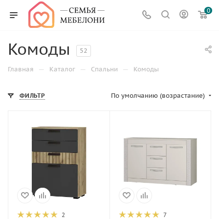
0
Комоды
52
—
—
—
Главная
Каталог
Спальни
Комоды
По умолчанию (возрастание)
ФИЛЬТР
2
7