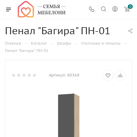
0
Пенал "Багира" ПН-01
—
—
—
—
Главная
Каталог
Шкафы
Стеллажи и пеналы
Пенал "Багира" ПН-01
Артикул:
80368