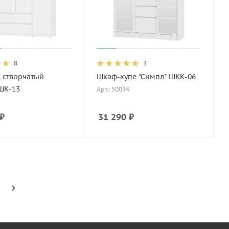
8
3
 створчатый
Шкаф-купе "Симпл" ШКК-06
ШК-13
Арт.: 50094
₽
31 290
₽