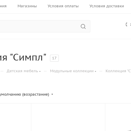
ния
Магазины
Условия оплаты
Условия доставки
я "Симпл"
17
—
—
—
Детская мебель
Модульные коллекции
Коллекция "
умолчанию (возрастание)