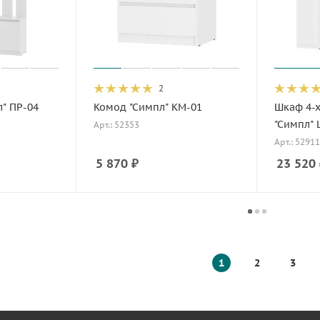
2
" ПР-04
Комод "Симпл" КМ-01
Шкаф 4-х
"Симпл" 
Арт.: 52353
Арт.: 52911
5 870
₽
23 520
1
2
3