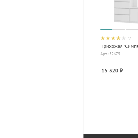
9
Прихожая "Симпл
Арт.: 52675
15 320
₽