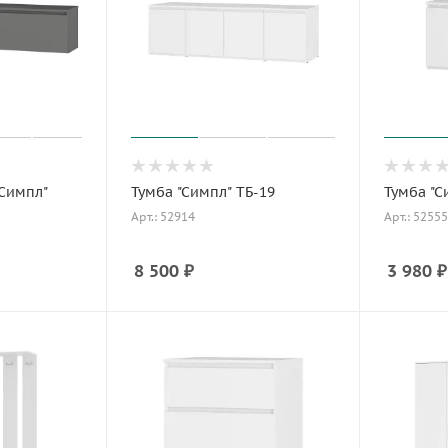
Симпл"
Тумба "Симпл" ТБ-19
Тумба "С
Арт.: 52914
Арт.: 52555
8 500
₽
3 980
₽