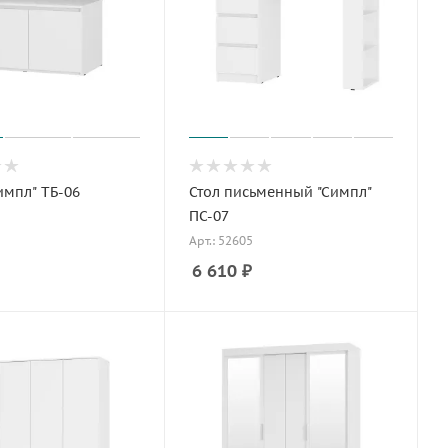
импл" ТБ-06
Стол письменный "Симпл"
ПС-07
Арт.: 52605
6 610
₽